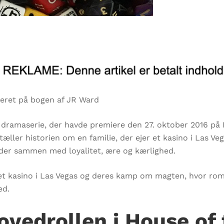
seret på bogen af JR Ward
dramaserie, der havde premiere den 27. oktober 2016 på 
æller historien om en familie, der ejer et kasino i Las 
der sammen med loyalitet, ære og kærlighed.
r et kasino i Las Vegas og deres kamp om magten, hvor ro
ed.
ovedrollen i House of