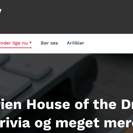
V
nder lige nu
Bør ses
Artikler
ien House of the D
trivia og meget mer