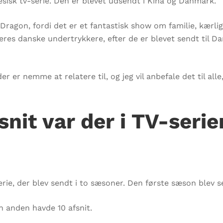
sisk tv-serie. Den er blevet udsendt i Kina og Danmark.
e Dragon, fordi det er et fantastisk show om familie, kær
deres danske undertrykkere, efter de er blevet sendt til D
 er nemme at relatere til, og jeg vil anbefale det til alle
nit var der i TV-serie
rie, der blev sendt i to sæsoner. Den første sæson blev s
n anden havde 10 afsnit.