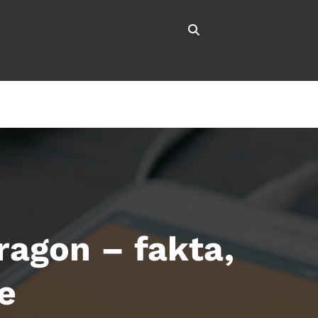
ragon – fakta,
e