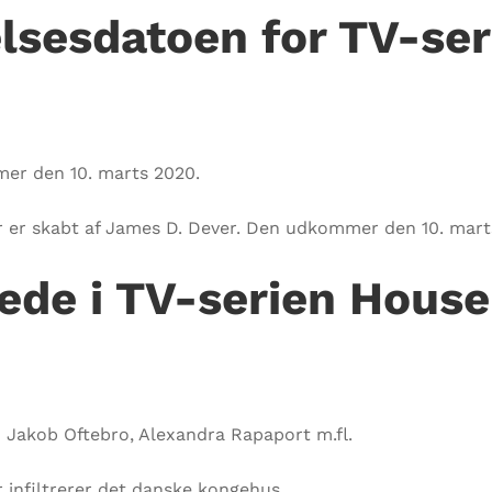
lsesdatoen for TV-ser
er den 10. marts 2020.
er er skabt af James D. Dever. Den udkommer den 10. mart
de i TV-serien House 
 Jakob Oftebro, Alexandra Rapaport m.fl.
 infiltrerer det danske kongehus.