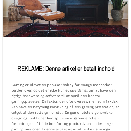
Gaming er blevet en populær hobby for mange mennesker
verden over, og det er ikke kun et spørgsmål om at have den
rigtige hardware og software til at opnå den bedste
gamingoplevelse. En faktor, der ofte overses, men som faktisk
kan have en betydelig indvirkning på ens gaming præstation, er
valget af den rette gamer stol. En gamer stols ergonomiske
design og funktioner kan spille en afgørende rolle i
forbedringen af både komfort og produktivitet under lange
gaming sessioner. I denne artikel vil vi udforske de mange