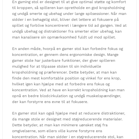
En gaming stol er designet til at give optimal støtte og komfort
til kroppen, så spilleren kan opretholde en god kropsholdning
og undgå smerte og ubehag under lange spilsessioner. Når man
sidder i en behagelig stol, bliver det lettere at fokusere på
spillet og forblive koncentreret i længere tid ad gangen. Ved at
undgå ubehag og distraktioner fra smerter eller ubehag, kan
man kanalisere sin opmærksomhed fuldt ud mod spillet.
En anden måde, hvorpå en gamer stol kan forbedre fokus og
koncentration, er gennem dens ergonomiske design. Mange
gamer stole har justerbare funktioner, der giver spilleren
mulighed for at tilpasse stolen til sin individuelle
kropsholdning og præferencer. Dette betyder, at man kan
finde den mest komfortable position og vinkel for ens krop,
hvilket igen kan hjælpe med at forbedre ens fokus og
koncentration. Ved at have en korrekt kropsholdning kan man
opnå en bedre blodcirkulation og undgå muskelspændinger,
der kan forstyrre ens evne til at fokusere.
En gamer stol kan også hjælpe med at reducere distraktioner,
da mange stole er designet med støjreducerende materialer.
Dette betyder, at man kan minimere uønsket støj fra
omgivelserne, som ellers ville kunne forstyrre ens
koncentration. Når man sidder i en støjreducerende stol, kan