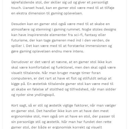
iøjnefaldende stol, der skiller sig ud og giver et personligt
touch. Uanset hvad, kan en gamer stol være med til at tilføje
en ekstra dimension til gaming oplevelsen.
Desuden kan en gamer stol også være med til at skabe en
atmosfære og stemning i gaming rummet. Nogle stoles designs
kan have inspirerende elementer fra sci-fi, fantasy eller
futurisme, der kan tage gameren med ind i den verden, de
spiller i. Det kan være med til at forstærke immersionen og
gøre gaming oplevelsen endnu mere intens.
Derudover er det værd at nævne, at en gamer stol ikke kun
skal være komfortabel og funktionel, men den skal også være
visuelt tiltalende. Når man bruger mange timer foran
computeren, er det rart at have et flot og stilfuldt setup at
kigge på. En æstetisk tiltalende gamer stol kan være med til
at skabe en følelse af stolthed og tilfredshed, når man sidder
og nyder sine yndlingsspil.
Kort sagt, så er stil og æstetik vigtige faktorer, når man vælger
en gamer stol. Det handler ikke kun om at have den mest
ergonomiske stol, men også om at have en stol, der passer til
sin personlige stil og æstetik. Når man har fundet den rette
gamer stol, der både er ergonomisk korrekt og visuelt