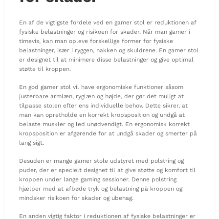
En af de vigtigste fordele ved en gamer stol er reduktionen af
fysiske belastninger og risikoen for skader. Når man gamer i
timevis, kan man opleve forskellige former for fysiske
belastninger, især i ryggen, nakken og skuldrene. En gamer stol
er designet til at minimere disse belastninger og give optimal
støtte til kroppen.
En god gamer stol vil have ergonomiske funktioner såsom
justerbare armlæn, ryglæn og højde, der gør det muligt at
tilpasse stolen efter ens individuelle behov. Dette sikrer, at
man kan opretholde en korrekt kropsposition og undgå at
belaste muskler og led unødvendigt. En ergonomisk korrekt
kropsposition er afgørende for at undgå skader og smerter på
lang sigt.
Desuden er mange gamer stole udstyret med polstring og
puder, der er specielt designet til at give støtte og komfort til
kroppen under lange gaming sessioner. Denne polstring
hjælper med at afbøde tryk og belastning på kroppen og
mindsker risikoen for skader og ubehag.
En anden vigtig faktor i reduktionen af fysiske belastninger er