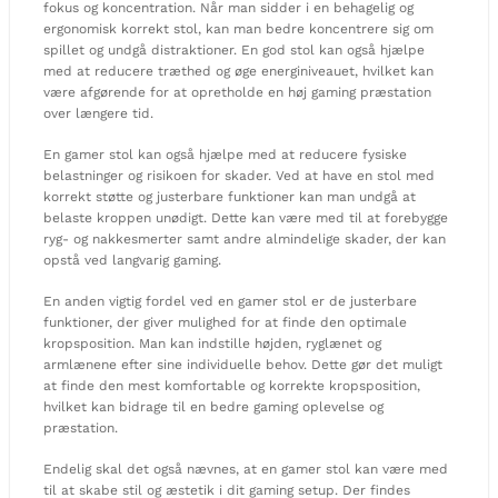
fokus og koncentration. Når man sidder i en behagelig og
ergonomisk korrekt stol, kan man bedre koncentrere sig om
spillet og undgå distraktioner. En god stol kan også hjælpe
med at reducere træthed og øge energiniveauet, hvilket kan
være afgørende for at opretholde en høj gaming præstation
over længere tid.
En gamer stol kan også hjælpe med at reducere fysiske
belastninger og risikoen for skader. Ved at have en stol med
korrekt støtte og justerbare funktioner kan man undgå at
belaste kroppen unødigt. Dette kan være med til at forebygge
ryg- og nakkesmerter samt andre almindelige skader, der kan
opstå ved langvarig gaming.
En anden vigtig fordel ved en gamer stol er de justerbare
funktioner, der giver mulighed for at finde den optimale
kropsposition. Man kan indstille højden, ryglænet og
armlænene efter sine individuelle behov. Dette gør det muligt
at finde den mest komfortable og korrekte kropsposition,
hvilket kan bidrage til en bedre gaming oplevelse og
præstation.
Endelig skal det også nævnes, at en gamer stol kan være med
til at skabe stil og æstetik i dit gaming setup. Der findes