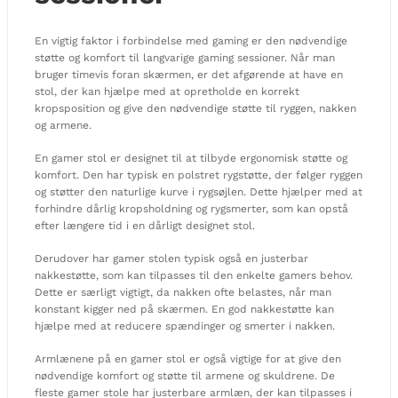
En vigtig faktor i forbindelse med gaming er den nødvendige
støtte og komfort til langvarige gaming sessioner. Når man
bruger timevis foran skærmen, er det afgørende at have en
stol, der kan hjælpe med at opretholde en korrekt
kropsposition og give den nødvendige støtte til ryggen, nakken
og armene.
En gamer stol er designet til at tilbyde ergonomisk støtte og
komfort. Den har typisk en polstret rygstøtte, der følger ryggen
og støtter den naturlige kurve i rygsøjlen. Dette hjælper med at
forhindre dårlig kropsholdning og rygsmerter, som kan opstå
efter længere tid i en dårligt designet stol.
Derudover har gamer stolen typisk også en justerbar
nakkestøtte, som kan tilpasses til den enkelte gamers behov.
Dette er særligt vigtigt, da nakken ofte belastes, når man
konstant kigger ned på skærmen. En god nakkestøtte kan
hjælpe med at reducere spændinger og smerter i nakken.
Armlænene på en gamer stol er også vigtige for at give den
nødvendige komfort og støtte til armene og skuldrene. De
fleste gamer stole har justerbare armlæn, der kan tilpasses i