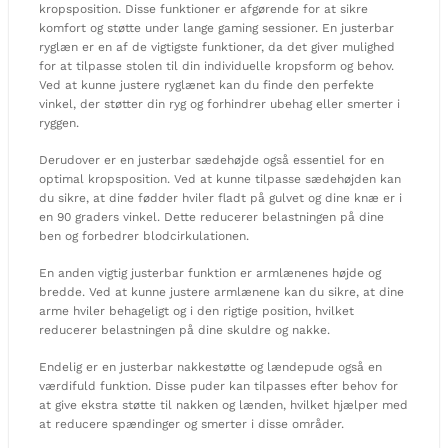
kropsposition. Disse funktioner er afgørende for at sikre
komfort og støtte under lange gaming sessioner. En justerbar
ryglæn er en af de vigtigste funktioner, da det giver mulighed
for at tilpasse stolen til din individuelle kropsform og behov.
Ved at kunne justere ryglænet kan du finde den perfekte
vinkel, der støtter din ryg og forhindrer ubehag eller smerter i
ryggen.
Derudover er en justerbar sædehøjde også essentiel for en
optimal kropsposition. Ved at kunne tilpasse sædehøjden kan
du sikre, at dine fødder hviler fladt på gulvet og dine knæ er i
en 90 graders vinkel. Dette reducerer belastningen på dine
ben og forbedrer blodcirkulationen.
En anden vigtig justerbar funktion er armlænenes højde og
bredde. Ved at kunne justere armlænene kan du sikre, at dine
arme hviler behageligt og i den rigtige position, hvilket
reducerer belastningen på dine skuldre og nakke.
Endelig er en justerbar nakkestøtte og lændepude også en
værdifuld funktion. Disse puder kan tilpasses efter behov for
at give ekstra støtte til nakken og lænden, hvilket hjælper med
at reducere spændinger og smerter i disse områder.