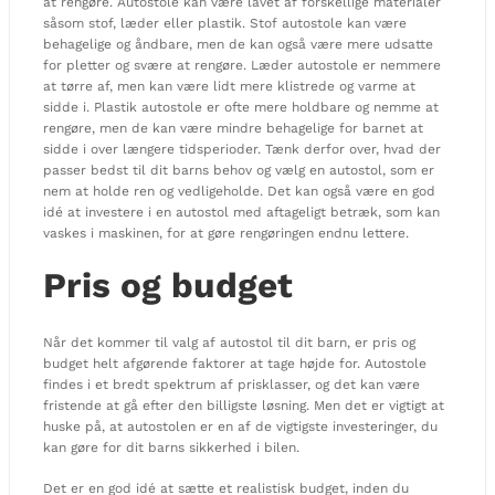
at rengøre. Autostole kan være lavet af forskellige materialer
såsom stof, læder eller plastik. Stof autostole kan være
behagelige og åndbare, men de kan også være mere udsatte
for pletter og svære at rengøre. Læder autostole er nemmere
at tørre af, men kan være lidt mere klistrede og varme at
sidde i. Plastik autostole er ofte mere holdbare og nemme at
rengøre, men de kan være mindre behagelige for barnet at
sidde i over længere tidsperioder. Tænk derfor over, hvad der
passer bedst til dit barns behov og vælg en autostol, som er
nem at holde ren og vedligeholde. Det kan også være en god
idé at investere i en autostol med aftageligt betræk, som kan
vaskes i maskinen, for at gøre rengøringen endnu lettere.
Pris og budget
Når det kommer til valg af autostol til dit barn, er pris og
budget helt afgørende faktorer at tage højde for. Autostole
findes i et bredt spektrum af prisklasser, og det kan være
fristende at gå efter den billigste løsning. Men det er vigtigt at
huske på, at autostolen er en af de vigtigste investeringer, du
kan gøre for dit barns sikkerhed i bilen.
Det er en god idé at sætte et realistisk budget, inden du