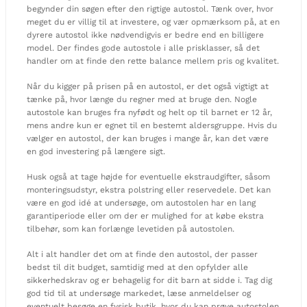
begynder din søgen efter den rigtige autostol. Tænk over, hvor
meget du er villig til at investere, og vær opmærksom på, at en
dyrere autostol ikke nødvendigvis er bedre end en billigere
model. Der findes gode autostole i alle prisklasser, så det
handler om at finde den rette balance mellem pris og kvalitet.
Når du kigger på prisen på en autostol, er det også vigtigt at
tænke på, hvor længe du regner med at bruge den. Nogle
autostole kan bruges fra nyfødt og helt op til barnet er 12 år,
mens andre kun er egnet til en bestemt aldersgruppe. Hvis du
vælger en autostol, der kan bruges i mange år, kan det være
en god investering på længere sigt.
Husk også at tage højde for eventuelle ekstraudgifter, såsom
monteringsudstyr, ekstra polstring eller reservedele. Det kan
være en god idé at undersøge, om autostolen har en lang
garantiperiode eller om der er mulighed for at købe ekstra
tilbehør, som kan forlænge levetiden på autostolen.
Alt i alt handler det om at finde den autostol, der passer
bedst til dit budget, samtidig med at den opfylder alle
sikkerhedskrav og er behagelig for dit barn at sidde i. Tag dig
god tid til at undersøge markedet, læse anmeldelser og
eventuelt besøge en fysisk butik, hvor du kan prøve autostolen