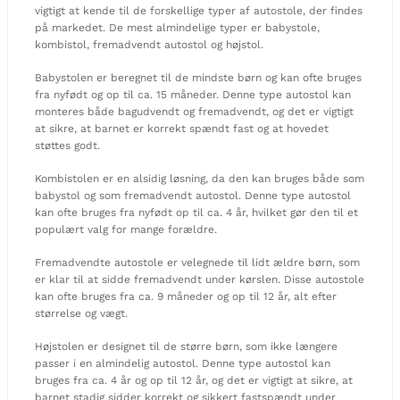
vigtigt at kende til de forskellige typer af autostole, der findes
på markedet. De mest almindelige typer er babystole,
kombistol, fremadvendt autostol og højstol.
Babystolen er beregnet til de mindste børn og kan ofte bruges
fra nyfødt og op til ca. 15 måneder. Denne type autostol kan
monteres både bagudvendt og fremadvendt, og det er vigtigt
at sikre, at barnet er korrekt spændt fast og at hovedet
støttes godt.
Kombistolen er en alsidig løsning, da den kan bruges både som
babystol og som fremadvendt autostol. Denne type autostol
kan ofte bruges fra nyfødt op til ca. 4 år, hvilket gør den til et
populært valg for mange forældre.
Fremadvendte autostole er velegnede til lidt ældre børn, som
er klar til at sidde fremadvendt under kørslen. Disse autostole
kan ofte bruges fra ca. 9 måneder og op til 12 år, alt efter
størrelse og vægt.
Højstolen er designet til de større børn, som ikke længere
passer i en almindelig autostol. Denne type autostol kan
bruges fra ca. 4 år og op til 12 år, og det er vigtigt at sikre, at
barnet stadig sidder korrekt og sikkert fastspændt under