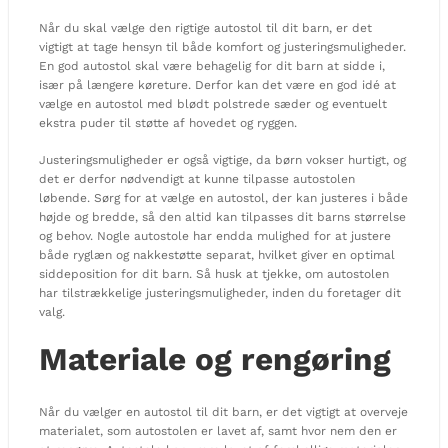
Når du skal vælge den rigtige autostol til dit barn, er det
vigtigt at tage hensyn til både komfort og justeringsmuligheder.
En god autostol skal være behagelig for dit barn at sidde i,
især på længere køreture. Derfor kan det være en god idé at
vælge en autostol med blødt polstrede sæder og eventuelt
ekstra puder til støtte af hovedet og ryggen.
Justeringsmuligheder er også vigtige, da børn vokser hurtigt, og
det er derfor nødvendigt at kunne tilpasse autostolen
løbende. Sørg for at vælge en autostol, der kan justeres i både
højde og bredde, så den altid kan tilpasses dit barns størrelse
og behov. Nogle autostole har endda mulighed for at justere
både ryglæn og nakkestøtte separat, hvilket giver en optimal
siddeposition for dit barn. Så husk at tjekke, om autostolen
har tilstrækkelige justeringsmuligheder, inden du foretager dit
valg.
Materiale og rengøring
Når du vælger en autostol til dit barn, er det vigtigt at overveje
materialet, som autostolen er lavet af, samt hvor nem den er