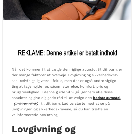
Når det kommer til at vælge den rigtige autostol til dit barn, er
der mange faktorer at overveje. Lovgivning og sikkerhedskrav
skal selvfølgelig være i fokus, men der er også andre vigtige
ting at tage højde for, såsom størrelse, komfort, pris og
brugervenlighed. I denne guide vil vi gå igennem alle disse
aspekter og give dig gode råd til at vælge den
bedste autostol
til dit barn. Lad os starte med at se på
lovgivningen og sikkerhedskravene, så du kan træffe en
velinformerede beslutning.
Lovgivning og