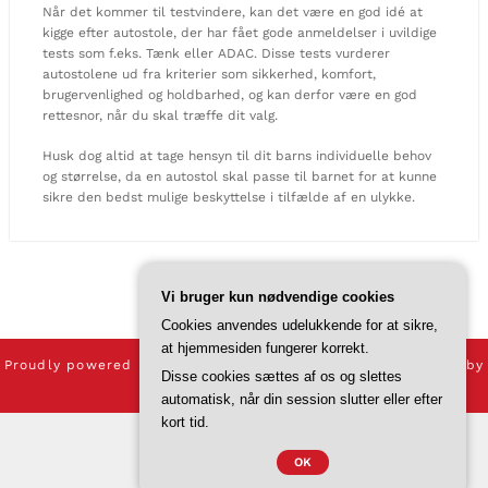
Når det kommer til testvindere, kan det være en god idé at
kigge efter autostole, der har fået gode anmeldelser i uvildige
tests som f.eks. Tænk eller ADAC. Disse tests vurderer
autostolene ud fra kriterier som sikkerhed, komfort,
brugervenlighed og holdbarhed, og kan derfor være en god
rettesnor, når du skal træffe dit valg.
Husk dog altid at tage hensyn til dit barns individuelle behov
og størrelse, da en autostol skal passe til barnet for at kunne
sikre den bedst mulige beskyttelse i tilfælde af en ulykke.
Vi bruger kun nødvendige cookies
Cookies anvendes udelukkende for at sikre,
at hjemmesiden fungerer korrekt.
Proudly powered by
WordPress
| Theme:
CloudPress Agency
by
Disse cookies sættes af os og slettes
SpiceThemes
automatisk, når din session slutter eller efter
kort tid.
CVR-Nummer DK37 40 77 39
OK