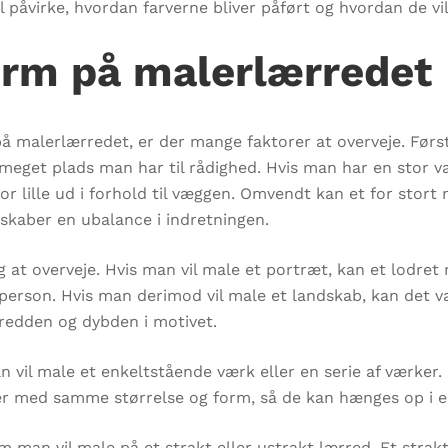
il påvirke, hvordan farverne bliver påført og hvordan de vi
orm på malerlærredet
på malerlærredet, er der mange faktorer at overveje. Før
 meget plads man har til rådighed. Hvis man har en stor 
for lille ud i forhold til væggen. Omvendt kan et for sto
 skaber en ubalance i indretningen.
 at overveje. Hvis man vil male et portræt, kan et lodret
person. Hvis man derimod vil male et landskab, kan det v
redden og dybden i motivet.
 vil male et enkeltstående værk eller en serie af værker. 
der med samme størrelse og form, så de kan hænges op 
m man vil male på et strakt eller ustrakt lærred. Et strak