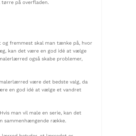
l tørre på overfladen.
st og fremmest skal man tænke på, hvor
væg, kan det være en god idé at vælge
rt malerlærred også skabe problemer,
 malerlærred være det bedste valg, da
ære en god idé at vælge et vandret
Hvis man vil male en serie, kan det
i en sammenhængende række.
t lærred betyder, at lærredet er