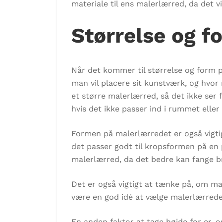
materiale til ens malerlærred, da det v
Størrelse og f
Når det kommer til størrelse og form 
man vil placere sit kunstværk, og hvor
et større malerlærred, så det ikke ser 
hvis det ikke passer ind i rummet eller
Formen på malerlærredet er også vigtig
det passer godt til kropsformen på en 
malerlærred, da det bedre kan fange b
Det er også vigtigt at tænke på, om man
være en god idé at vælge malerlærre
En anden faktor at tage højde for er, o