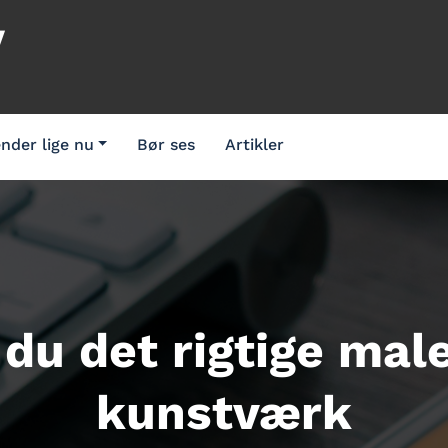
V
nder lige nu
Bør ses
Artikler
du det rigtige maler
kunstværk