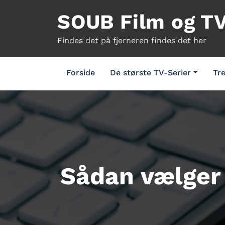
Videre
SOUB Film og T
til
indhold
Findes det på fjerneren findes det her
Forside
De største TV-Serier
Tre
Sådan vælger 