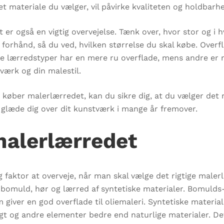
t materiale du vælger, vil påvirke kvaliteten og holdbarh
er også en vigtig overvejelse. Tænk over, hvor stor og i 
forhånd, så du ved, hvilken størrelse du skal købe. Over
e lærredstyper har en mere ru overflade, mens andre er m
tværk og din malestil.
 køber malerlærredet, kan du sikre dig, at du vælger det r
 glæde dig over dit kunstværk i mange år fremover.
 malerlærredet
g faktor at overveje, når man skal vælge det rigtige malerl
 bomuld, hør og lærred af syntetiske materialer. Bomulds
m giver en god overflade til oliemaleri. Syntetiske materi
 og andre elementer bedre end naturlige materialer. Det e