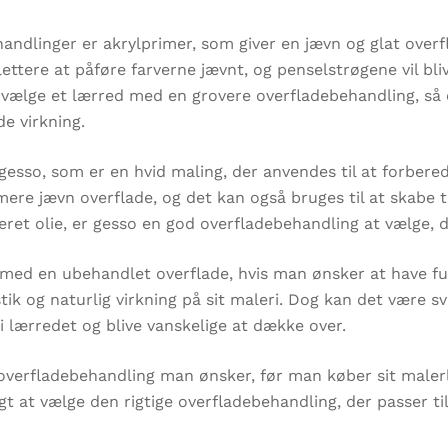
andlinger er akrylprimer, som giver en jævn og glat over
t lettere at påføre farverne jævnt, og penselstrøgene vil b
t vælge et lærred med en grovere overfladebehandling, så
e virkning.
esso, som er en hvid maling, der anvendes til at forberede
 mere jævn overflade, og det kan også bruges til at skabe
ret olie, er gesso en god overfladebehandling at vælge, d
med en ubehandlet overflade, hvis man ønsker at have ful
stik og naturlig virkning på sit maleri. Dog kan det være 
i lærredet og blive vanskelige at dække over.
pe overfladebehandling man ønsker, før man køber sit male
igt at vælge den rigtige overfladebehandling, der passer ti