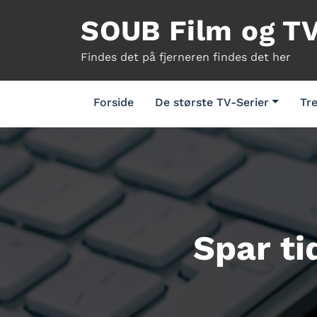
Videre
SOUB Film og T
til
indhold
Findes det på fjerneren findes det her
Forside
De største TV-Serier
Tre
Spar ti