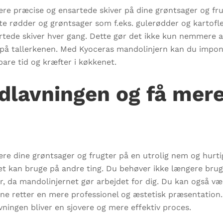
e præcise og ensartede skiver på dine grøntsager og fru
 rødder og grøntsager som f.eks. gulerødder og kartofler
sartede skiver hver gang. Dette gør det ikke kun nemmere a
 på tallerkenen. Med Kyoceras mandolinjern kan du impo
are tid og kræfter i køkkenet.
dlavningen og få mere 
e dine grøntsager og frugter på en utrolig nem og hurti
et kan bruge på andre ting. Du behøver ikke længere brug
, da mandolinjernet gør arbejdet for dig. Du kan også være
 dine retter en mere professionel og æstetisk præsentation
vningen bliver en sjovere og mere effektiv proces.