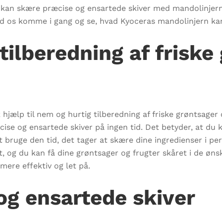
du kan skære præcise og ensartede skiver med mandolinjer
ad os komme i gang og se, hvad Kyoceras mandolinjern kan
tilberedning af friske
 hjælp til nem og hurtig tilberedning af friske grøntsage
cise og ensartede skiver på ingen tid. Det betyder, at du
 at bruge den tid, det tager at skære dine ingredienser i p
, og du kan få dine grøntsager og frugter skåret i de ønsk
ere effektiv og let på.
og ensartede skiver