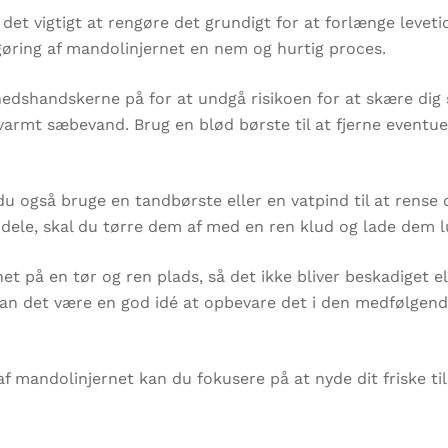
det vigtigt at rengøre det grundigt for at forlænge leveti
ngøring af mandolinjernet en nem og hurtig proces.
edshandskerne på for at undgå risikoen for at skære dig s
varmt sæbevand. Brug en blød børste til at fjerne eventue
du også bruge en tandbørste eller en vatpind til at rense
 dele, skal du tørre dem af med en ren klud og lade dem lu
t på en tør og ren plads, så det ikke bliver beskadiget ell
an det være en god idé at opbevare det i den medfølgend
 mandolinjernet kan du fokusere på at nyde dit friske t